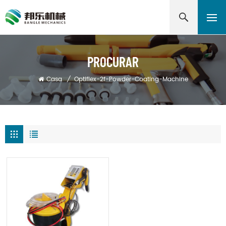
PROCURAR
Casa
/
Optiflex-2f-Powder-Coating-Machine