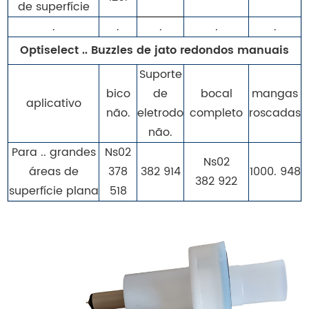
de superfície
.
.
.
.
.
Optiselect .. Buzzles de jato redondos manuais
Suporte
bico
de
bocal
mangas
aplicativo
não.
eletrodo
completo
roscadas
não.
Para .. grandes
Ns02
Ns02
áreas de
378
382 914
1000.
948
382 922
superfície plana
518