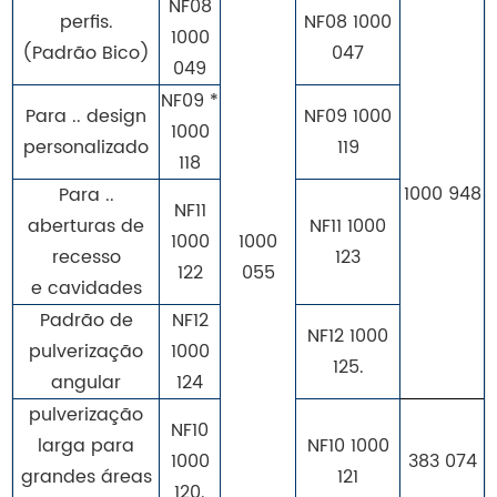
NF08
perfis.
NF08 1000
1000
(Padrão Bico)
047
049
NF09 *
Para .. design
NF09 1000
1000
personalizado
119
118
1000 948
Para ..
NF11
aberturas de
NF11 1000
1000
1000
recesso
123
122
055
e cavidades
Padrão de
NF12
NF12 1000
pulverização
1000
125.
angular
124
pulverização
NF10
larga para
NF10 1000
1000
383 074
grandes áreas
121
120.