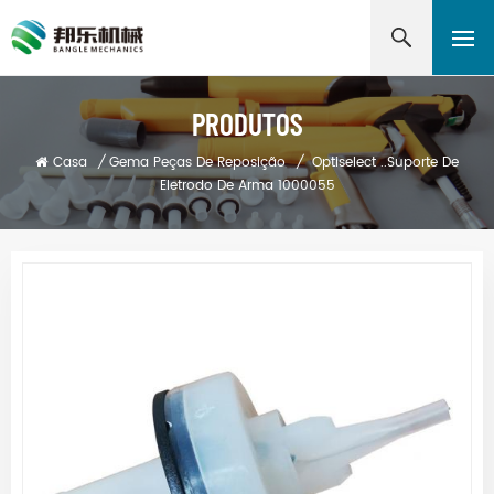
PRODUTOS
Casa
/
Gema Peças De Reposição
/
Optiselect ..Suporte De
Eletrodo De Arma 1000055