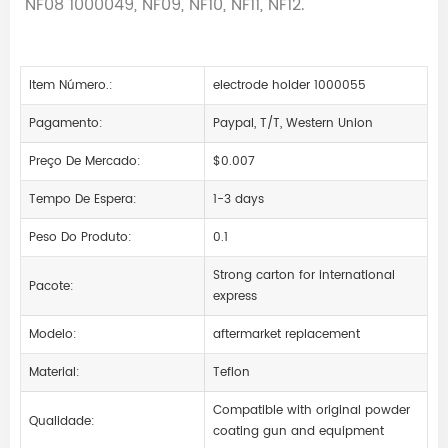
NF08 1000049, NF09, NF10, NF11, NF12.
Item Número.:
electrode holder 1000055
Pagamento:
Paypal, T/T, Western Union
Preço De Mercado:
$0.007
Tempo De Espera:
1-3 days
Peso Do Produto:
0.1
Strong carton for international
Pacote:
express
Modelo:
aftermarket replacement
Material:
Teflon
Compatible with original powder
Qualidade:
coating gun and equipment